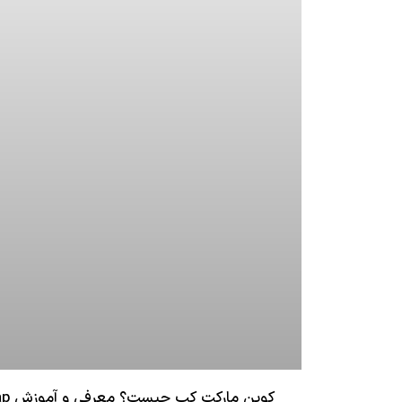
کوین مارکت کپ چیست؟ معرفی و آموزش CoinMarketCap