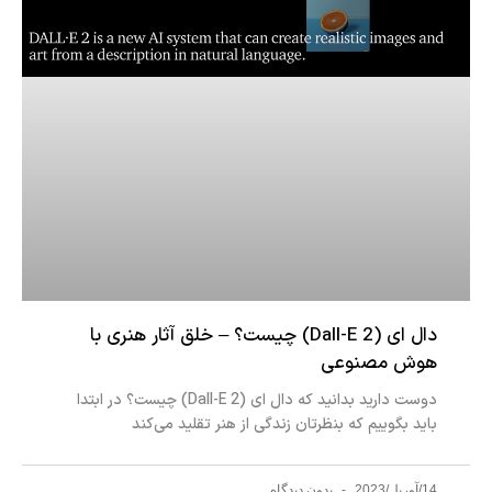
دال ای (Dall-E 2) چیست؟ – خلق آثار هنری با
هوش مصنوعی
دوست دارید بدانید که دال ای (Dall-E 2) چیست؟ در ابتدا
باید بگوییم که بنظرتان زندگی از هنر تقلید می‌کند
14/آوریل/2023
بدون دیدگاه