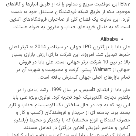
Etsy این موفقیت سریع و مداوم را نه از طریق انبارها و کالاهای
موجود، بلکه از طریق شبکه فروشندگان مستقل خود به دست
آورد. این سایت یک فضای کلی از صاحبان فروشگاه‌های آنلاین
است که به دنبال خریدهای جذاب و مقرون به صرفه هستند.
Alibaba
علی بابا با بزرگترین IPO جهان در سپتامبر 2014 به تیتر اصلی
خبرها تبدیل شد. امروزه، این شرکت دارای ارزش بازاری بسیار
بالا در بین 10 شرکت برتر جهانی است. علی بابا در فروش
جهانی از Walmart پیشی گرفت و محبوبیت و شهرت آن در
تمام بازارهای اصلی جهان گسترش یافته است.
علی بابا از ابتدای تأسیس، در سال 1999، رشد زیادی را در
پلتفرم تجارت الکترونیک خود تجربه کرد. نوآوری ویژه علی بابا
این بود که به جد در حال ساختن یک اکوسیستم جذاب و کاربر
پسند بود: جامعه ای از خریدار و فروشندگان (کسب و کار و
مصرف کنندگان انواع مختلف) که با یکدیگر و محیط (پلتفرم
آنلاین و عناصر فیزیکی آفلاین بزرگتر) در تعامل هستند.
استراتژیک ضروری علی بابا این بود که این پلتفرم تمام کالاها یا