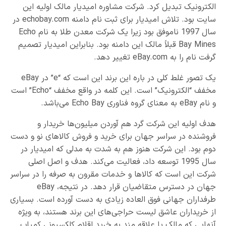
الکترونیک تبدیل کرد. شرکت مشاوره امیدیار مالک اولیه این
سایت بود. تلاش امیدیار برای ثبت نام دامنه echobay.com در
سال 1997 ناموفق بود زیرا یک شرکت معدن طلا به نام Echo
Bay Mines قبلاً مالک این دامنه بود. بنابراین امیدیار تصمیم
گرفت نام را به eBay.com تغییر دهد.
یک تصور غلط کلی در باره این برند این است که “e” در eBay
مخفف “الکترونیک” است. این کلمه در واقع مخفف “Echo” است
و نام eBay به معنای گروه فناوری Echo Bay می‌باشد.
هدف اولیه این شرکت گرد هم آوردن میلیون‌ها خریدار و
فروشنده در سراسر جهان برای خرید و فروش کالاهای نو و دست
دوم بود. این شرکت هنوز هم به شدت به مدلی که امیدیار در
سال 1995 توسعه داد، فعالیت می‌کند. هدف و اصل اصلی
شرکت این است که کالاها و خدمات مقرون به صرفه را در سراسر
جهان در دسترس متقاضیان قرار دهد. در نتیجه، eBay
طرفداران جهانی فوق العاده زیادی به دست آورده است. بسیاری
از خریداران عاشق لیست حراجی‌های این برند هستند، به ویژه
آنهایی که مالک یا علاقه مند به خرید اقلام کلکسیونی کمیاب