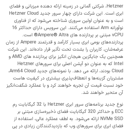
Hetzner، شرکتی آلمانی در زمینه ارائه دهنده میزبانی و فضای
ابری است. این شرکت دارای چهار سرور جدید Hetzner Cloud
است و به عنوان اولین سروری شناخته می‌شود که از فناوری
نوآورانه Arm استفاده می‌کنند. این سرویس دارای حداکثر 16
vCPU مبتنی بر پردازنده های Ampere® Altra® است.
پردازنده‌های بومی ابری بسیار کارآمد و قدرتمند Ampere از زمان
عرضه‌شان، کاربران را بشدت تحت تأثیر قرار داده‌اند. این شرکت
همچنین یک جایگزین هیجان انگیز برای پردازنده های AMD و
Intel که به عنوان دو آپشن اصلی برای سرورهای Hetzner
Cloud بودند، ارائه می دهد. با نمونه‌های جدید Arm64 Cloud،
مشتریان گزینه‌ها و انعطاف‌پذیری بیشتری در کیفیت هاست
خود نسبت قیمت آن تجربه خواهند کرد و با عملکرد شگفت‌انگیز
آن متحیر خواهند شد.
نوع جدید برنامه‌های سرور ابری Hetzner با 32 گیگابایت رم
ECC و حداکثر 320 گیگابایت فضای ذخیره‌سازی مبتنی بر
NVMe SSD ارائه می‌شود. به لطف عملکرد عالی، استفاده از
فضای ابری برای سرورهای وب که بازدیدکنندگان زیادی در پی