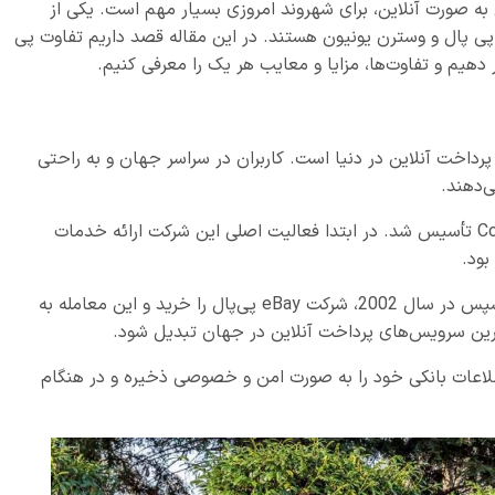
به صورت آنلاین، برای شهروند امروزی بسیار مهم است. یکی از
، پی پال و وسترن یونیون هستند. در این مقاله قصد داریم تفاوت پی
 دهیم و تفاوت‌ها، مزایا و معایب هر یک را معرفی کنیم.
پرداخت آنلاین در دنیا است. کاربران در سراسر جهان و به راحتی
‌دهند.
پی پال (PayPal) در سال 1998 توسط تیم Confinity تأسیس شد. در ابتدا فعالیت اصلی این شرکت ارائه خدمات
بود.
اما بعدتر در سال 2000، به PayPal تغییر نام داد. سپس در سال 2002، شرکت eBay پی‌پال را خرید و این معامله به
اطلاعات بانکی خود را به صورت امن و خصوصی ذخیره و در هنگام