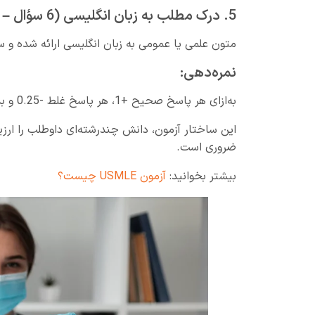
5. درک مطلب به زبان انگلیسی (6 سؤال – 10 دقیقه)
متون علمی یا عمومی به زبان انگلیسی ارائه شده و 
نمره‌دهی:
به‌ازای هر پاسخ صحیح +1، هر پاسخ غلط -0.25 و بدون پاسخ 0 امتیاز لحاظ می‌شود.
این ساختار آزمون، دانش چندرشته‌ای داوطلب را ارزی
ضروری است.
بیشتر بخوانید:
آزمون USMLE چیست؟