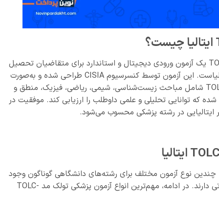
آزمون TOLC-MED (Test OnLine CISIA – Medicine) یک آزمون ورودی دیجیتال و استاندارد برای متقاضیان تحصیل
در رشته پزشکی به زبان انگلیسی در دانشگاه‌های ایتالیاست. این آزمون توسط کنسرسیوم CISIA طراحی شده و به‌صورت
آنلاین در مراکز رسمی برگزار می‌شود. سوالات TOLC-MED شامل مباحث زیست‌شناسی، شیمی، ریاضی، فیزیک، منطق و
شده که توانایی تحلیلی و علمی داوطلب را ارزیابی کند. موفقیت در
بر ایتالیایی در رشته پزشکی محسوب می‌شود.
ر سیستم آزمون‌های TOLC (Test OnLine CISIA)، چندین نوع آزمون مختلف برای رشته‌های دانشگاهی گوناگون وجود
دارد که هر کدام محتوای اختصاصی و ساختار متفاوتی دارند. در ادامه، مهم‌ترین انواع آزمون پزشکی تولک مد TOLC-