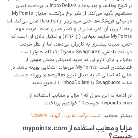
بر تنوع وظایف و ویدیوها و InboxDollars بر پرداخت نقدی
مستقیم تأکید می‌کند. از نظر نرخ بازگشت امتیاز، MyPoints
در برخی فروشگاه‌ها حتی سودآورتر از Rakuten عمل می‌کند، اما
رابط کاربری آن کمی سنتی‌تر و کمتر مدرن است. مزیت مهم
MyPoints سابقه طولانی (از ۱۹۹۶) و اعتبار بالای آن است که
حس امنیت بیشتری به کاربران می‌دهد، اما از نظر سرعت
دریافت پاداش، Swagbucks معمولاً یک گام جلوتر است.
بنابراین، برای کاربرانی که خرید اینترنتی بخش مهمی از
فعالیتشان است، MyPoints می‌تواند انتخابی بهینه باشد، در
حالی که کسانی که به دنبال تنوع فعالیت‌های روزانه هستند،
شاید Swagbucks یا InboxDollars را ترجیح دهند.
در ادامه به این سوال که ” مزایا و معایب استفاده از
mypoints.com چیست؟ ” خواهیم پرداخت.
بیشتر بخوانید:
کسب درآمد دلاری از آپورک Upwork
مزایا و معایب استفاده از mypoints.com
چیست؟