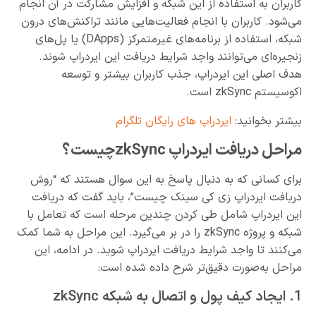
کاربران به استفاده از این شبکه و افزایش مشارکت در آن انجام
می‌شود. کاربران با انجام فعالیت‌هایی مانند تراکنش‌های درون
شبکه، استفاده از برنامه‌های غیرمتمرکز (DApps) یا پل‌های
زنجیره‌ای می‌توانند واجد شرایط دریافت این ایردراپ شوند.
هدف اصلی این ایردراپ، جذب کاربران بیشتر و توسعه
اکوسیستم zkSync است.
بیشتر بخوانید:
ایردراپ های رایگان تلگرام
مراحل دریافت ایردراپ zkSyncچیست؟
برای کسانی که به دنبال پاسخ به این سوال هستند که “روش
دریافت ایردراپ زی کی سینک چیست”، باید گفت که دریافت
این ایردراپ شامل طی کردن چندین مرحله است که تعامل با
شبکه و پروژه zkSync را در بر می‌گیرد. این مراحل به شما کمک
می‌کنند تا واجد شرایط دریافت ایردراپ شوید. در ادامه، این
مراحل به‌صورت دقیق‌تر شرح داده شده است:
1. ایجاد کیف پول و اتصال به شبکه zkSync