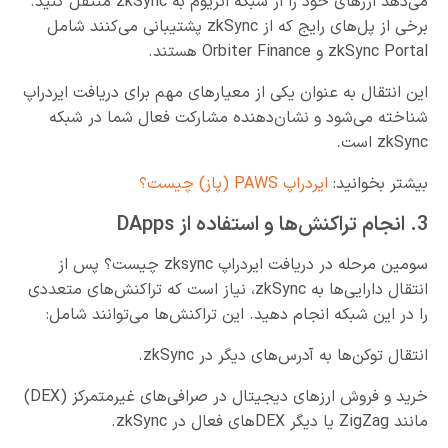
می‌دهد ارزهای خود را از شبکه اتریوم به zkSync منتقل کنید.
برخی از پل‌های رایج که از zkSync پشتیبانی می‌کنند شامل
zkSync Portal و Orbiter Finance هستند.
این انتقال به عنوان یکی از معیارهای مهم برای دریافت ایردراپ
شناخته می‌شود و نشان‌دهنده مشارکت فعال شما در شبکه
zkSync است.
بیشتر بخوانید:
ایردراپ PAWS (پاز) چیست؟
3. انجام تراکنش‌ها و استفاده از DApps
سومین مرحله در دریافت ایردراپ zksync چیست؟ پس از
انتقال دارایی‌ها به zkSync، نیاز است که تراکنش‌های متعددی
را در این شبکه انجام دهید. این تراکنش‌ها می‌توانند شامل:
انتقال توکن‌ها به آدرس‌های دیگر در zkSync.
خرید و فروش ارزهای دیجیتال در صرافی‌های غیرمتمرکز (DEX)
مانند ZigZag یا دیگر DEXهای فعال در zkSync.