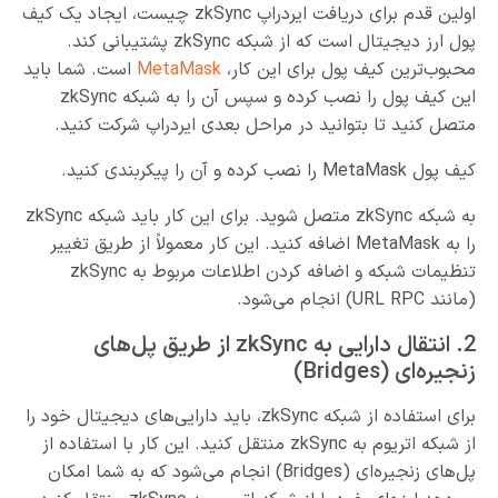
اولین قدم برای دریافت ایردراپ zkSync چیست، ایجاد یک کیف
پول ارز دیجیتال است که از شبکه zkSync پشتیبانی کند.
محبوب‌ترین کیف پول برای این کار،
MetaMask
است. شما باید
این کیف پول را نصب کرده و سپس آن را به شبکه zkSync
متصل کنید تا بتوانید در مراحل بعدی ایردراپ شرکت کنید.
کیف پول MetaMask را نصب کرده و آن را پیکربندی کنید.
به شبکه zkSync متصل شوید. برای این کار باید شبکه zkSync
را به MetaMask اضافه کنید. این کار معمولاً از طریق تغییر
تنظیمات شبکه و اضافه کردن اطلاعات مربوط به zkSync
(مانند URL RPC) انجام می‌شود.
2. انتقال دارایی به zkSync از طریق پل‌های
زنجیره‌ای (Bridges)
برای استفاده از شبکه zkSync، باید دارایی‌های دیجیتال خود را
از شبکه اتریوم به zkSync منتقل کنید. این کار با استفاده از
پل‌های زنجیره‌ای (Bridges) انجام می‌شود که به شما امکان