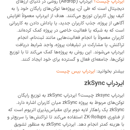
ایردراپ چیست؟
ایردراپ (Airdrop) روشی در دنیای ارزهای
دیجیتال است که طی آن، پروژه‌ها توکن‌های رایگان خود را به
کیف پول کاربران توزیع می‌کنند. هدف از ایردراپ معمولاً افزایش
آگاهی از پروژه، جذب کاربران جدید، یا پاداش دادن به کاربرانی
است که به شبکه یا فعالیت خاصی در پروژه کمک کرده‌اند.
کاربران معمولاً با انجام فعالیت‌هایی مانند ثبت‌نام، انجام
تراکنش، یا مشارکت در تبلیغات پروژه، واجد شرایط دریافت
ایردراپ می‌شوند. این روش به پروژه‌ها کمک می‌کند تا با توزیع
توکن‌ها، جامعه‌ای فعال و گسترده‌ برای خود ایجاد کنند.
بیشتر بخوانید:
ایردراپ بیس چیست
ایردراپ zkSync
ایردراپ zksync چیست؟ ایردراپ zkSync به توزیع رایگان
توکن‌های مربوط به پروژه zkSync میان کاربران اشاره دارد.
zkSync یک راهکار لایه دوم برای مقیاس‌پذیری اتریوم است که
از فناوری ZK-Rollups استفاده می‌کند تا تراکنش‌ها را سریع‌تر و
با هزینه کمتر انجام دهد. ایردراپ zkSync به منظور تشویق