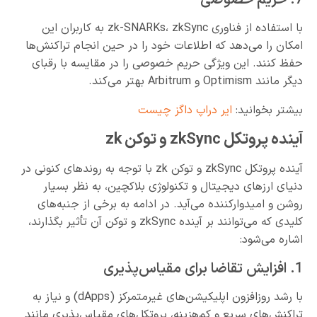
7. حریم خصوصی
با استفاده از فناوری zk-SNARKs، zkSync به کاربران این
امکان را می‌دهد که اطلاعات خود را در حین انجام تراکنش‌ها
حفظ کنند. این ویژگی حریم خصوصی را در مقایسه با رقبای
دیگر مانند Optimism و Arbitrum بهتر می‌کند.
بیشتر بخوانید:
ایر دراپ داگز چیست
آینده پروتکل zkSync و توکن zk
آینده پروتکل zkSync و توکن zk با توجه به روندهای کنونی در
دنیای ارزهای دیجیتال و تکنولوژی بلاکچین، به نظر بسیار
روشن و امیدوارکننده می‌آید. در ادامه به برخی از جنبه‌های
کلیدی که می‌توانند بر آینده zkSync و توکن آن تأثیر بگذارند،
اشاره می‌شود:
1. افزایش تقاضا برای مقیاس‌پذیری
با رشد روزافزون اپلیکیشن‌های غیرمتمرکز (dApps) و نیاز به
تراکنش‌های سریع و کم‌هزینه، پروتکل‌های مقیاس‌پذیری مانند