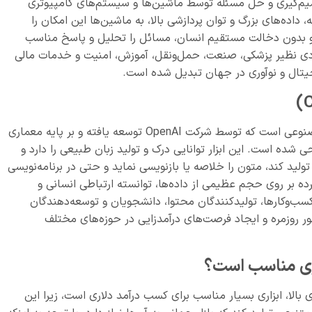
میم‌گیری و حل مسئله توسط ماشین‌ها و سیستم‌های کامپیوتری
، داده‌های بزرگ و توان پردازشی بالا، به ماشین‌ها این امکان را
 و بدون دخالت مستقیم انسان، مسائل را تحلیل و پاسخ مناسب
ددی نظیر پزشکی، صنعت، حمل‌ونقل، آموزش، امنیت و خدمات مالی
یجیتال و نوآوری در جهان تبدیل شده است.
ChatGPT یک مدل زبان پیشرفته مبتنی بر هوش مصنوعی است که توسط شرکت OpenAI توسعه یافته و بر پایه معماری
GPT (Generative Pre-trained Tra) طراحی شده است. این ابزار توانایی درک و تولید زبان طبیعی را دارد و
ولید کند، متون را خلاصه یا بازنویسی نماید و حتی در برنامه‌نویسی
ند. ChatGPT با آموزش گسترده بر روی حجم عظیمی از داده‌ها، توانسته ارتباطی انسانی و
ای کسب‌وکارها، تولیدکنندگان محتوا، دانشجویان و توسعه‌دهندگان
ر روزمره و ایجاد فرصت‌های درآمدزایی در حوزه‌های مختلف
پذیری بالا، ابزاری بسیار مناسب برای کسب درآمد دلاری است، زیرا این