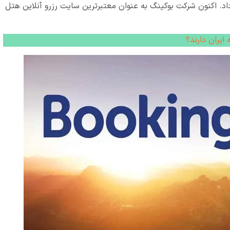
 آن پس به Bookings.nl تغییر نام داد. اکنون شرکت بوکینگ به عنوان معتبرترین سایت رزرو آنلاین هتل
ایران دارند؟