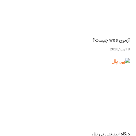
آزمون wes چیست؟
18/می/2020
درگاه اینترنتی پی پال