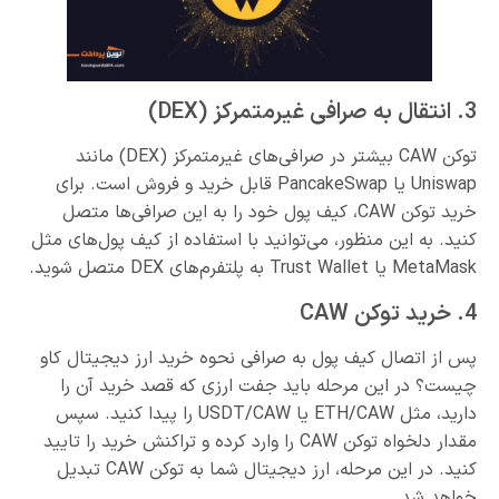
3. انتقال به صرافی غیرمتمرکز (DEX)
توکن CAW بیشتر در صرافی‌های غیرمتمرکز (DEX) مانند
Uniswap یا PancakeSwap قابل خرید و فروش است. برای
خرید توکن CAW، کیف پول خود را به این صرافی‌ها متصل
کنید. به این منظور، می‌توانید با استفاده از کیف پول‌های مثل
MetaMask یا Trust Wallet به پلتفرم‌های DEX متصل شوید.
4. خرید توکن CAW
پس از اتصال کیف پول به صرافی نحوه خرید ارز دیجیتال کاو
چیست؟ در این مرحله باید جفت ارزی که قصد خرید آن را
دارید، مثل ETH/CAW یا USDT/CAW را پیدا کنید. سپس
مقدار دلخواه توکن CAW را وارد کرده و تراکنش خرید را تایید
کنید. در این مرحله، ارز دیجیتال شما به توکن CAW تبدیل
خواهد شد.